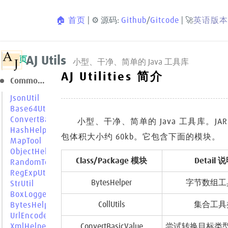
🏠 首页
| ⚙️ 源码:
Github
/
Gitcode
| 🚀
英语版本
AJ Utils
首页
小型、干净、简单的 Java 工具库
AJ Utilities 简介
Common 常用模块
JsonUtil
Base64Utils
ConvertBasicValue
小型、干净、简单的 Java 工具库。JAR
HashHelper
包体积大小约 60kb。它包含下面的模块。
MapTool
ObjectHelper
Class/Package 模块
Detail 
RandomTools
RegExpUtils
BytesHelper
字节数组工
StrUtil
BoxLogger
CollUtils
集合工具
BytesHelper
UrlEncode
ConvertBasicValue
尝试转换目标类
XmlHelper