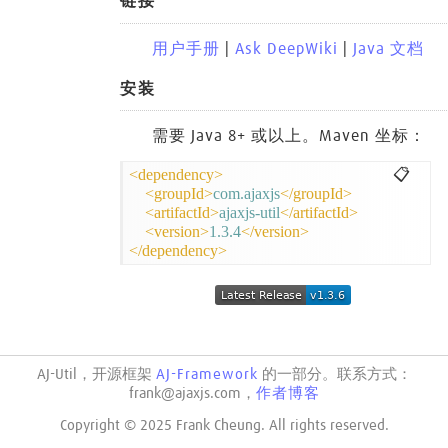
链接
用户手册
|
Ask DeepWiki
|
Java 文档
安装
需要 Java 8+ 或以上。Maven 坐标：
📋
<dependency>
<groupId>
com.ajaxjs
</groupId>
<artifactId>
ajaxjs-util
</artifactId>
<version>
1.3.4
</version>
</dependency>
AJ-Util，开源框架
AJ-Framework
的一部分。联系方式：
frank@ajaxjs.com，
作者博客
Copyright © 2025 Frank Cheung. All rights reserved.