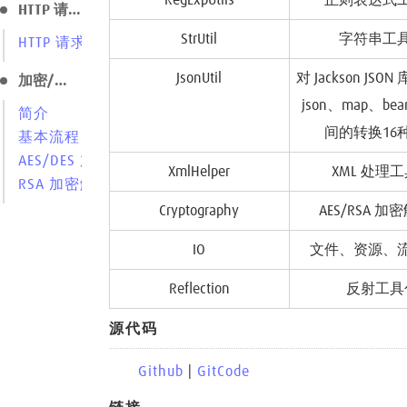
RegExpUtils
正则表达式
HTTP 请求
StrUtil
字符串工
HTTP 请求
JsonUtil
对 Jackson JS
加密/解密
json、map、bean
简介
间的转换16
基本流程
AES/DES 加密解密
XmlHelper
XML 处理
RSA 加密解密
Cryptography
AES/RSA 
IO
文件、资源、
Reflection
反射工具
源代码
Github
|
GitCode