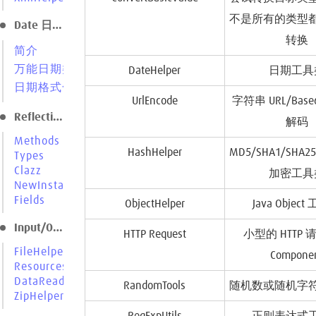
不是所有的类型
Date 日期处理
转换
简介
万能日期类型转换
DateHelper
日期工具
日期格式化
UrlEncode
字符串 URL/Bas
Reflection 反射
解码
Methods
HashHelper
MD5/SHA1/SHA25
Types
Clazz
加密工具
NewInstance
Fields
ObjectHelper
Java Objec
Input/Output 输入/输出
HTTP Request
小型的 HTTP
FileHelper
Compone
Resources
DataReader/DataWriter
RandomTools
随机数或随机字
ZipHelper