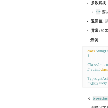
参数说明
clz
: 
返回值:
超
异常:
如
示例:
class
 StringLi
}

Class<?> actu
// String.
class
Types.getActu
type2clas
6.