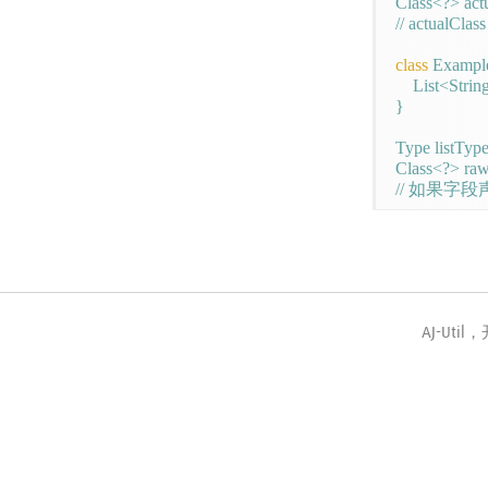
Class<?> actu
// actualCla
class
 Example
    List<Strin
}

Type listTyp
Class<?> rawC
// 如果字段声明为
AJ-Uti