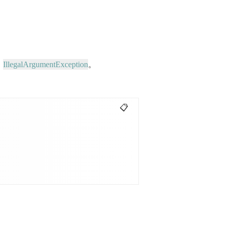
IllegalArgumentException
出
。
📋