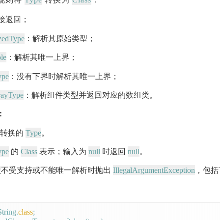
规则将
转换为
：
接返回；
izedType
：解析其原始类型；
le
：解析其唯一上界；
ype
：没有下界时解析其唯一上界；
rayType
：解析组件类型并返回对应的数组类。
：
Type
 要转换的
。
ype
Class
null
null
的
表示；输入为
时返回
。
IllegalArgumentException
不受支持或不能唯一解析时抛出
，包括
tring.
class
;
