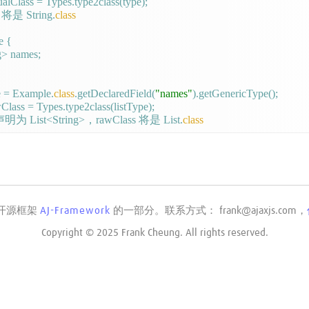
alClass = Types.type2class(type);

ss 将是 String.
class
 {

g> names;

e = Example.
class
.getDeclaredField(
"names"
).getGenericType();

lass = Types.type2class(listType);

 List<String>，rawClass 将是 List.
class
l，开源框架
AJ-Framework
的一部分。联系方式： frank@ajaxjs.com，
Copyright © 2025 Frank Cheung. All rights reserved.