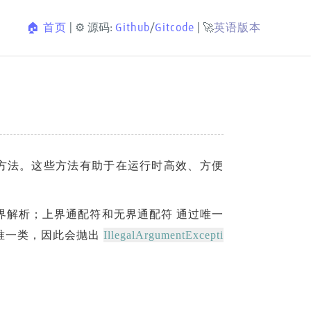
🏠 首页
| ⚙️ 源码:
Github
/
Gitcode
| 🚀
英语版本
方法。这些方法有助于在运行时高效、方便
界解析；上界通配符和无界通配符 通过唯一
IllegalArgumentExcepti
唯一类，因此会抛出