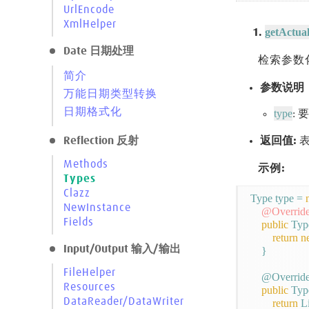
UrlEncode
XmlHelper
getActua
1.
Date 日期处理
检索参数
简介
参数说明
万能日期类型转换
日期格式化
type
:
返回值:
表
Reflection 反射
Methods
示例:
Types
Clazz
Type type = 
NewInstance
@Overrid
Fields
public
 Typ
return
n
Input/Output 输入/输出
    }

FileHelper
    @Override
Resources
public
 Typ
DataReader/DataWriter
return
 Li