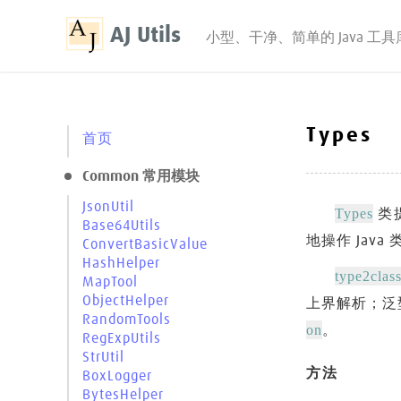
AJ Utils
小型、干净、简单的 Java 工具
Types
首页
Common 常用模块
JsonUtil
Types
类
Base64Utils
地操作 Java
ConvertBasicValue
HashHelper
type2clas
MapTool
ObjectHelper
上界解析；泛
RandomTools
on
。
RegExpUtils
StrUtil
方法
BoxLogger
BytesHelper