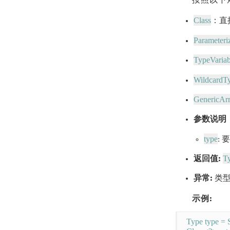
按照以下
Class
：直
Parameter
TypeVariab
WildcardT
GenericAr
参数说明
type
:
T
返回值:
异常:
类型
示例:
Type type = S