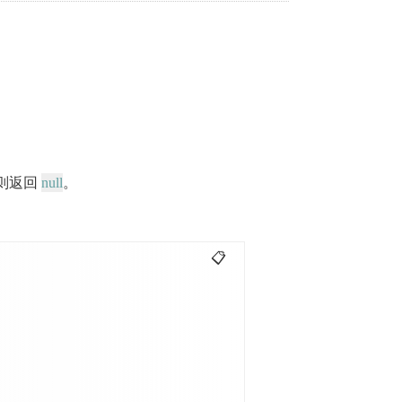
null
则返回
。
📋