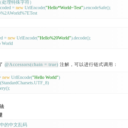
码（处理特殊字符）

ncoded = 
new
 UrlEncode(
"Hello*World~Test"
).encodeSafe();

ed = 
new
 UrlEncode(
"Hello%20World"
).decode();

@Accessors(chain = true)
了
注解，可以进行链式调用：
= 
new
 UrlEncode(
"Hello World"
)

et(StandardCharsets.UTF_8)

法
理
L 中的中文乱码
