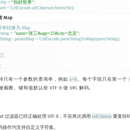
eStr = 
"你好世界"
;

 Map
符串转换为 Map

tring = 
"name=张三&age=25&city=北京"
;

String> paramMap = UrlEncode.parseStringToMap(queryString);

张三

a=b
持只有一个参数的查询串，例如
。每个字段只在第一个
截断。键和值默认按 UTF-8 做 URL 解码。
urlChinese
mcat 过滤器已经正确处理 UTF-8，不应再次调用
重复转
码操作均支持自定义字符集。