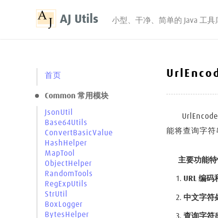
AJ Utils
小型、干净、简单的 Java 工具
UrlEnc
首页
Common 常用模块
JsonUtil
UrlEn
Base64Utils
能将查询字符串
ConvertBasicValue
HashHelper
MapTool
主要功能特
ObjectHelper
RandomTools
URL 编
RegExpUtils
StrUtil
中文字符
BoxLogger
BytesHelper
查询字符