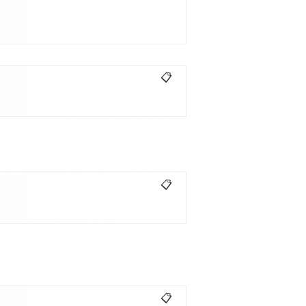
📋
📋
📋