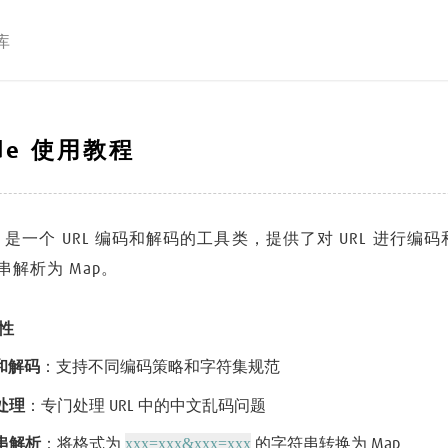
库
ode 使用教程
code 是一个 URL 编码和解码的工具类，提供了对 URL 进
解析为 Map。
性
码和解码
：支持不同编码策略和字符集规范
处理
：专门处理 URL 中的中文乱码问题
xxx=xxx&xxx=xxx
串解析
：将格式为
的字符串转换为 Map