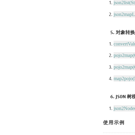
json2list(S
json2mapLi
5. 对象转换
convertVal
pojo2map(O
pojo2map(O
map2pojo(M
6. JSON 
json2Node(
使用示例