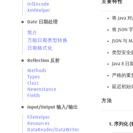
主要特性
UrlEncode
XmlHelper
将 Jav
Date 日期处理
将 JSON
简介
万能日期类型转换
JSON 与 
日期格式化
类型安全的 
Reflection 反射
Java 8
Methods
严格的重
Types
Clazz
延迟初始
NewInstance
Fields
方法
Input/Output 输入/输出
FileHelper
Resources
1. 序列化 (转
DataReader/DataWriter