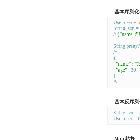
基本序列化
User user = 
String json = 
// {
"name"
:
"
String prettyJ
/*

{

"name"
 : 
"J
"age"
 : 30

}

基本反序列
String json = 
User user = J
Map 转换