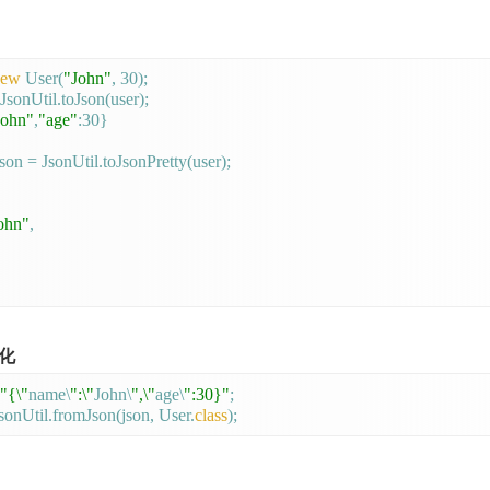
new
 User(
"John"
, 30);

JsonUtil.toJson(user); 

John"
,
"age"
:30}

son = JsonUtil.toJsonPretty(user);

ohn"
,

化
"{\"
name\
":\"
John\
",\"
age\
":30}"
;

sonUtil.fromJson(json, User.
class