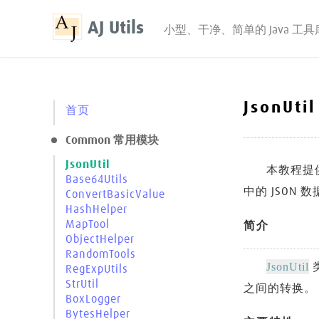
AJ Utils
小型、干净、简单的 Java 工具
JsonUti
首页
Common 常用模块
JsonUtil
本教程提
Base64Utils
中的 JSON
ConvertBasicValue
HashHelper
MapTool
简介
ObjectHelper
RandomTools
JsonUtil
类
RegExpUtils
StrUtil
之间的转换。
BoxLogger
BytesHelper