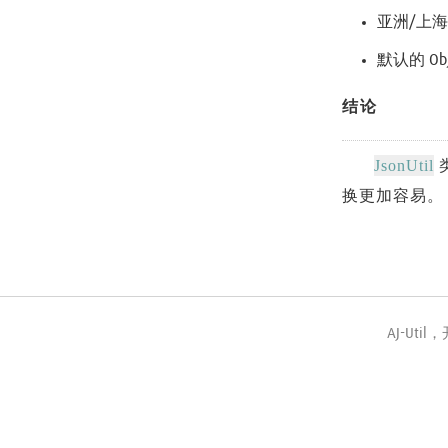
亚洲/上
默认的 Obj
结论
JsonUtil
换更加容易。
AJ-Uti