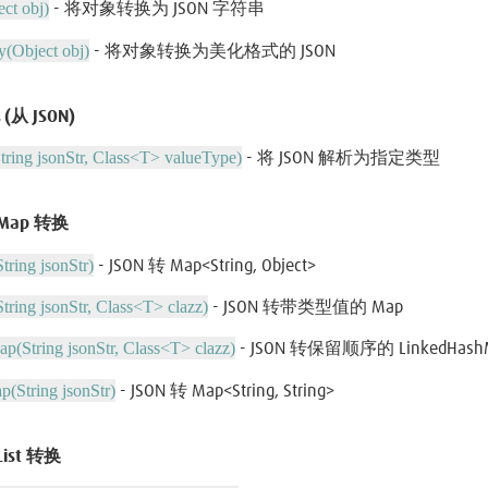
ct obj)
- 将对象转换为 JSON 字符串
y(Object obj)
- 将对象转换为美化格式的 JSON
(从 JSON)
tring jsonStr, Class<T> valueType)
- 将 JSON 解析为指定类型
 Map 转换
tring jsonStr)
- JSON 转 Map<String, Object>
tring jsonStr, Class<T> clazz)
- JSON 转带类型值的 Map
ap(String jsonStr, Class<T> clazz)
- JSON 转保留顺序的 LinkedHash
p(String jsonStr)
- JSON 转 Map<String, String>
List 转换