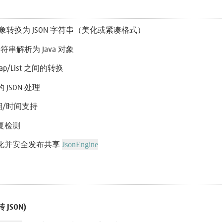
a 对象转换为 JSON 字符串（美化或紧凑格式）
 字符串解析为 Java 对象
Map/List 之间的转换
JSON 处理
 日期/时间支持
复检测
JsonEngine
化并安全发布共享
 JSON)