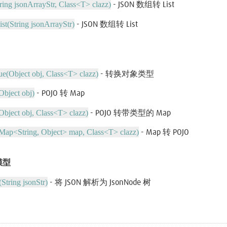
tring jsonArrayStr, Class<T> clazz)
- JSON 数组转 List
st(String jsonArrayStr)
- JSON 数组转 List
ue(Object obj, Class<T> clazz)
- 转换对象类型
bject obj)
- POJO 转 Map
bject obj, Class<T> clazz)
- POJO 转带类型的 Map
ap<String, Object> map, Class<T> clazz)
- Map 转 POJO
树模型
String jsonStr)
- 将 JSON 解析为 JsonNode 树