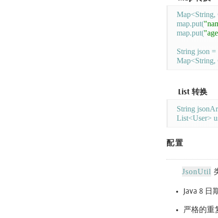
Map<String, 
map.put(
"na
map.put(
"age
String json =
List 转换
String jsonAr
List<User> us
配置
JsonUtil
Java 8
严格的重