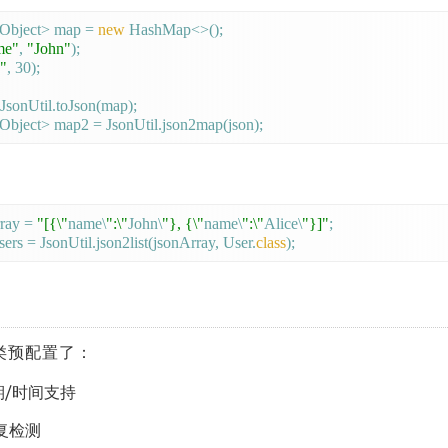
Object> map = 
new
 HashMap<>();

me"
, 
"John"
);

"
, 30);

 JsonUtil.toJson(map);

ray = 
"[{\"
name\
":\"
John\
"}, {\"
name\
":\"
Alice\
"}]"
;

ers = JsonUtil.json2list(jsonArray, User.
class
类预配置了：
 日期/时间支持
复检测